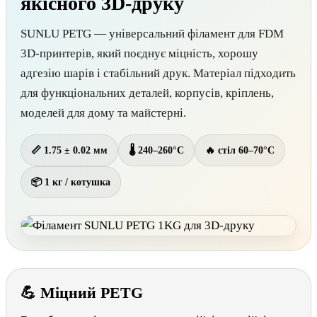
якісного 3D-друку
SUNLU PETG — універсальний філамент для FDM
3D-принтерів, який поєднує міцність, хорошу
адгезію шарів і стабільний друк. Матеріал підходить
для функціональних деталей, корпусів, кріплень,
моделей для дому та майстерні.
📏 1.75 ± 0.02 мм
🌡 240–260°C
🔥 стіл 60–70°C
📦 1 кг / котушка
💪 Міцний PETG