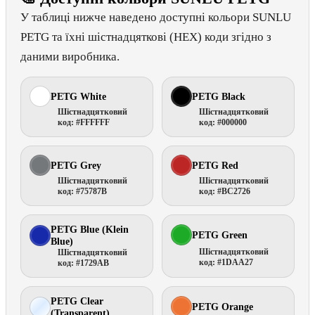
У таблиці нижче наведено доступні кольори SUNLU
PETG та їхні шістнадцяткові (HEX) коди згідно з
даними виробника.
PETG White
PETG Black
Шістнадцятковий
Шістнадцятковий
код: #FFFFFF
код: #000000
PETG Grey
PETG Red
Шістнадцятковий
Шістнадцятковий
код: #75787B
код: #BC2726
PETG Blue (Klein
PETG Green
Blue)
Шістнадцятковий
Шістнадцятковий
код: #1DAA27
код: #1729AB
PETG Clear
PETG Orange
(Transparent)