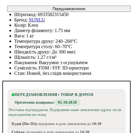
Передзамовлення
Штрихкод:
6933582315450
Бренд:
SUNLU
Колір:
Клен
Діаметр філаменту:
1.75 мм
Вага:
1 кг
Температура друку:
240–260°C
Температура столу:
60–70°C
Швидкість друку:
До 300 мм/с
Щільність:
1.27 г/см³
Пакування:
Вакуумне з осушувачем
Сумісність:
FDM / FFF 3D-принтери
Стан:
Новий, без слідів використання
ПЕРЕДЗАМОВЛЕННЯ • ТОВАР В ДОРОЗІ
Орієнтовна відправка:
01.10.2026
Поставка підтверджена. Відправимо ваше замовлення одразу після
надходження на склад.
Будні (Пн–Пт):
відправка в день замовлення до
16:30
Субота:
відправка в день замовлення до
14:30