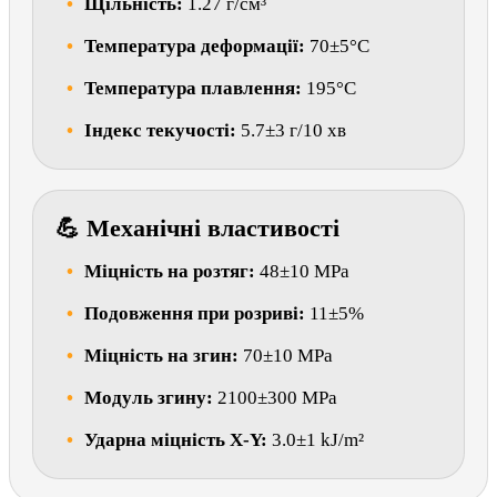
Щільність:
1.27 г/см³
Температура деформації:
70±5°C
Температура плавлення:
195°C
Індекс текучості:
5.7±3 г/10 хв
💪 Механічні властивості
Міцність на розтяг:
48±10 MPa
Подовження при розриві:
11±5%
Міцність на згин:
70±10 MPa
Модуль згину:
2100±300 MPa
Ударна міцність X-Y:
3.0±1 kJ/m²