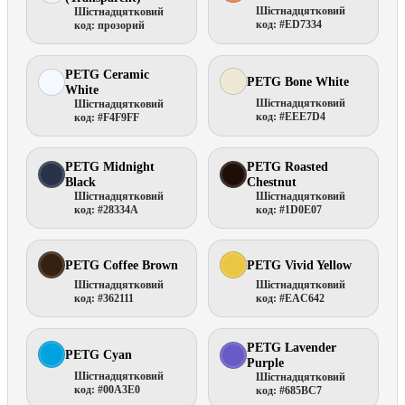
Шістнадцятковий
Шістнадцятковий
код: #ED7334
код: прозорий
PETG Ceramic
PETG Bone White
White
Шістнадцятковий
Шістнадцятковий
код: #EEE7D4
код: #F4F9FF
PETG Midnight
PETG Roasted
Black
Chestnut
Шістнадцятковий
Шістнадцятковий
код: #28334A
код: #1D0E07
PETG Coffee Brown
PETG Vivid Yellow
Шістнадцятковий
Шістнадцятковий
код: #362111
код: #EAC642
PETG Lavender
PETG Cyan
Purple
Шістнадцятковий
Шістнадцятковий
код: #00A3E0
код: #685BC7