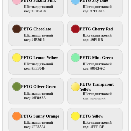
PETG Sakura Pink
PETG Sky Blue
Шістнадцятковий
Шістнадцятковий
код: #F7B7C8
код: #7EC8F5
PETG Chocolate
PETG Cherry Red
Шістнадцятковий
Шістнадцятковий
код: #4B2616
код: #9F111B
PETG Lemon Yellow
PETG Mint Green
Шістнадцятковий
Шістнадцятковий
код: #FFF04F
код: #86EFAC
PETG Transparent
PETG Oliver Green
Yellow
Шістнадцятковий
Шістнадцятковий
код: #6F8A3A
код: прозорий
PETG Sunny Orange
PETG Yellow
Шістнадцятковий
Шістнадцятковий
код: #FF8A34
код: #FFF13F