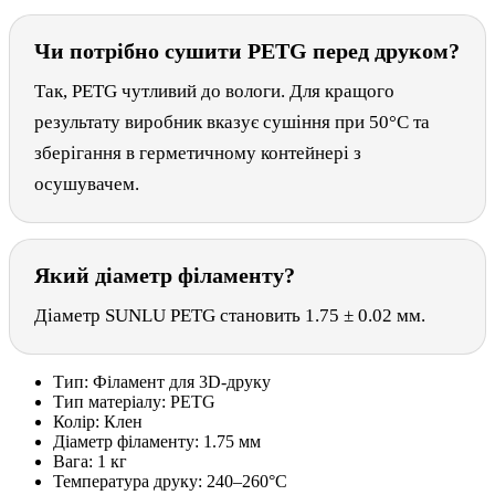
Чи потрібно сушити PETG перед друком?
Так, PETG чутливий до вологи. Для кращого
результату виробник вказує сушіння при 50°C та
зберігання в герметичному контейнері з
осушувачем.
Який діаметр філаменту?
Діаметр SUNLU PETG становить 1.75 ± 0.02 мм.
Тип:
Філамент для 3D-друку
Тип матеріалу:
PETG
Колір:
Клен
Діаметр філаменту:
1.75 мм
Вага:
1 кг
Температура друку:
240–260°C