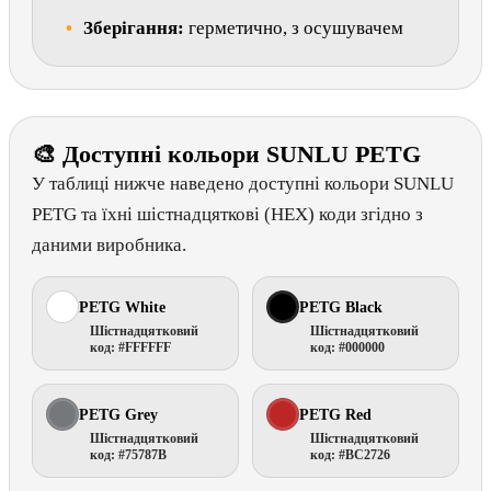
Зберігання:
герметично, з осушувачем
🎨 Доступні кольори SUNLU PETG
У таблиці нижче наведено доступні кольори SUNLU
PETG та їхні шістнадцяткові (HEX) коди згідно з
даними виробника.
PETG White
PETG Black
Шістнадцятковий
Шістнадцятковий
код: #FFFFFF
код: #000000
PETG Grey
PETG Red
Шістнадцятковий
Шістнадцятковий
код: #75787B
код: #BC2726