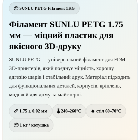
📦 SUNLU PETG Filament 1KG
Філамент SUNLU PETG 1.75
мм — міцний пластик для
якісного 3D-друку
SUNLU PETG — універсальний філамент для FDM
3D-принтерів, який поєднує міцність, хорошу
адгезію шарів і стабільний друк. Матеріал підходить
для функціональних деталей, корпусів, кріплень,
моделей для дому та майстерні.
📏 1.75 ± 0.02 мм
🌡 240–260°C
🔥 стіл 60–70°C
📦 1 кг / котушка