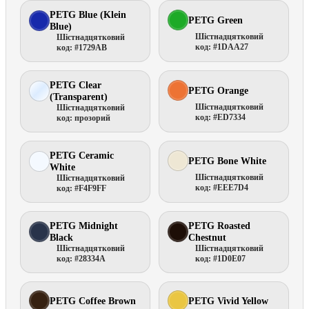
PETG Blue (Klein
PETG Green
Blue)
Шістнадцятковий
Шістнадцятковий
код: #1DAA27
код: #1729AB
PETG Clear
PETG Orange
(Transparent)
Шістнадцятковий
Шістнадцятковий
код: #ED7334
код: прозорий
PETG Ceramic
PETG Bone White
White
Шістнадцятковий
Шістнадцятковий
код: #EEE7D4
код: #F4F9FF
PETG Midnight
PETG Roasted
Black
Chestnut
Шістнадцятковий
Шістнадцятковий
код: #28334A
код: #1D0E07
PETG Coffee Brown
PETG Vivid Yellow