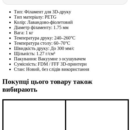
Тип:
Філамент для 3D-друку
Тип матеріалу:
PETG
Колір:
Лавандово-фіолетовий
Діаметр філаменту:
1.75 мм
Вага:
1 кг
Температура друку:
240–260°C
Температура столу:
60–70°C
Швидкість друку:
До 300 мм/с
Щільність:
1.27 г/см³
Пакування:
Вакуумне з осушувачем
Сумісність:
FDM / FFF 3D-принтери
Стан:
Новий, без слідів використання
Покупці цього товару також
вибирають