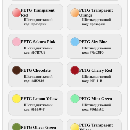
PETG Transparent
PETG Transparent
Red
Orange
Шістнадцятковий
Шістнадцятковий
код: прозорий
код: прозорий
PETG Sakura Pink
PETG Sky Blue
Шістнадцятковий
Шістнадцятковий
код: #F7B7C8
код: #7EC8F5
PETG Chocolate
PETG Cherry Red
Шістнадцятковий
Шістнадцятковий
код: #4B2616
код: #9F111B
PETG Lemon Yellow
PETG Mint Green
Шістнадцятковий
Шістнадцятковий
код: #FFF04F
код: #86EFAC
PETG Transparent
PETG Oliver Green