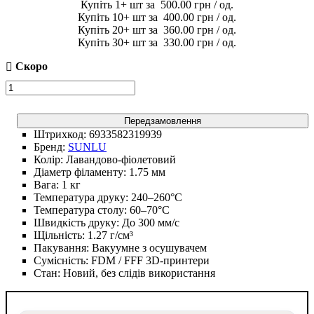
1
500
.
00
грн
10
400
.
00
грн
20
360
.
00
грн
30
330
.
00
грн
Передзамовлення
Штрихкод:
6933582319939
Бренд:
SUNLU
Колір:
Лавандово-фіолетовий
Діаметр філаменту:
1.75 мм
Вага:
1 кг
Температура друку:
240–260°C
Температура столу:
60–70°C
Швидкість друку:
До 300 мм/с
Щільність:
1.27 г/см³
Пакування:
Вакуумне з осушувачем
Сумісність:
FDM / FFF 3D-принтери
Стан:
Новий, без слідів використання