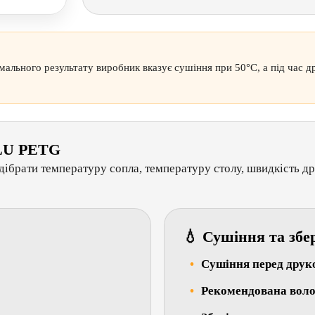
мального результату виробник вказує сушіння при 50°C, а під час д
NLU PETG
дібрати температуру сопла, температуру столу, швидкість д
💧 Сушіння та збе
Сушіння перед друк
Рекомендована волог