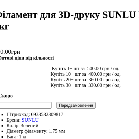
іламент для 3D-друку SUNLU 
кг
30
.
00
грн
птові ціни від кількості
1
500
.
00
грн
10
400
.
00
грн
20
360
.
00
грн
30
330
.
00
грн
Передзамовлення
Штрихкод:
6933582309817
Бренд:
SUNLU
Колір:
Зелений
Діаметр філаменту:
1.75 мм
Вага:
1 кг