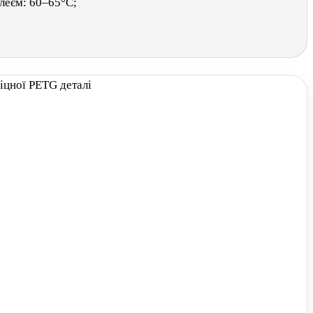
леєм: 60–65°C;