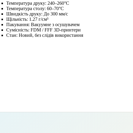
Температура друку:
240–260°C
Температура столу:
60–70°C
Швидкість друку:
До 300 мм/с
Щільність:
1.27 г/см³
Пакування:
Вакуумне з осушувачем
Сумісність:
FDM / FFF 3D-принтери
Стан:
Новий, без слідів використання