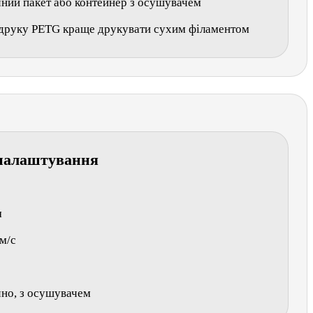
ний пакет або контейнер з осушувачем
 друку PETG краще друкувати сухим філаментом
налаштування
м
м/с
но, з осушувачем