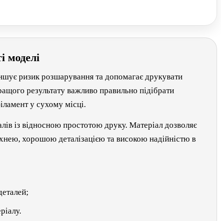
і моделі
еншує ризик розшарування та допомагає друкувати
йкращого результату важливо правильно підібрати
іламент у сухому місці.
алів із відносною простотою друку. Матеріал дозволяє
рхнею, хорошою деталізацією та високою надійністю в
деталей;
ріалу.