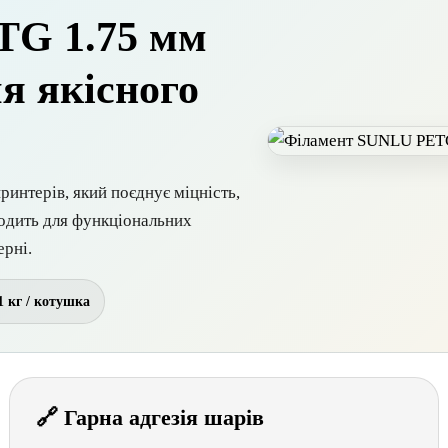
TG 1.75 мм
я якісного
нтерів, який поєднує міцність,
ходить для функціональних
ерні.
1 кг / котушка
🔗 Гарна адгезія шарів