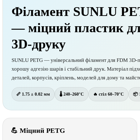
Філамент SUNLU PE
— міцний пластик дл
3D-друку
SUNLU PETG — універсальний філамент для FDM 3D-при
хорошу адгезію шарів і стабільний друк. Матеріал під
деталей, корпусів, кріплень, моделей для дому та майст
📏 1.75 ± 0.02 мм
🌡 240–260°C
🔥 стіл 60–70°C
📦 
💪 Міцний PETG