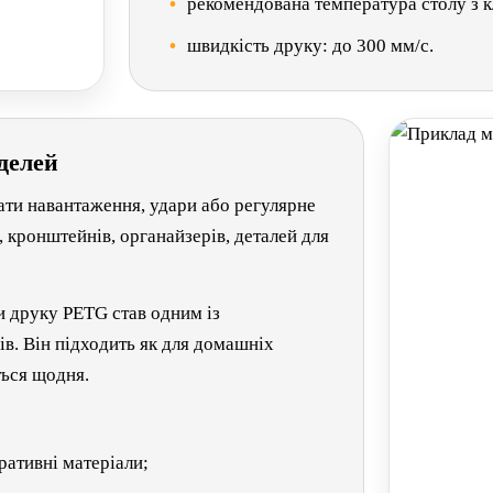
рекомендована температура столу з к
швидкість друку: до 300 мм/с.
делей
ати навантаження, удари або регулярне
, кронштейнів, органайзерів, деталей для
и друку PETG став одним із
в. Він підходить як для домашніх
ться щодня.
ративні матеріали;