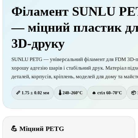
Філамент SUNLU PE
— міцний пластик дл
3D-друку
SUNLU PETG — універсальний філамент для FDM 3D-при
хорошу адгезію шарів і стабільний друк. Матеріал під
деталей, корпусів, кріплень, моделей для дому та майст
📏 1.75 ± 0.02 мм
🌡 240–260°C
🔥 стіл 60–70°C
📦 
💪 Міцний PETG