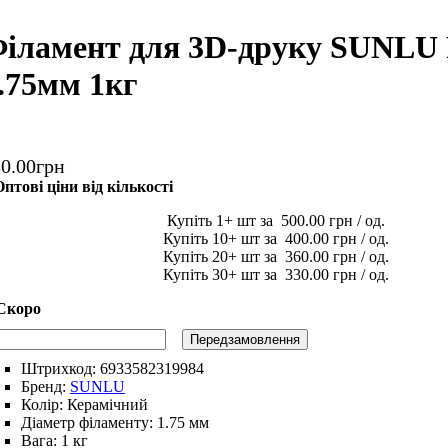
іламент для 3D-друку SUNLU 
.75мм 1кг
30
.
00
грн
птові ціни від кількості
1
500
.
00
грн
10
400
.
00
грн
20
360
.
00
грн
30
330
.
00
грн
Передзамовлення
Штрихкод:
6933582319984
Бренд:
SUNLU
Колір:
Керамічний
Діаметр філаменту:
1.75 мм
Вага:
1 кг