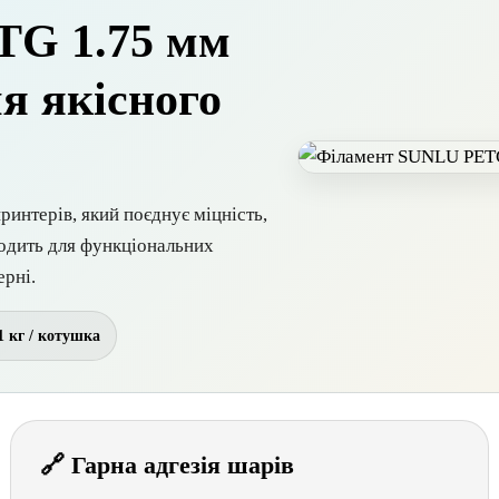
TG 1.75 мм
я якісного
нтерів, який поєднує міцність,
ходить для функціональних
ерні.
1 кг / котушка
🔗 Гарна адгезія шарів