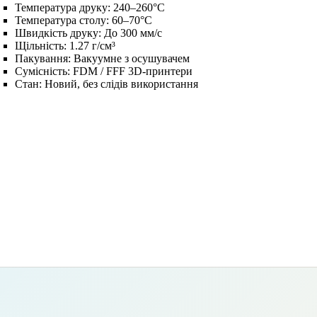
Температура друку:
240–260°C
Температура столу:
60–70°C
Швидкість друку:
До 300 мм/с
Щільність:
1.27 г/см³
Пакування:
Вакуумне з осушувачем
Сумісність:
FDM / FFF 3D-принтери
Стан:
Новий, без слідів використання