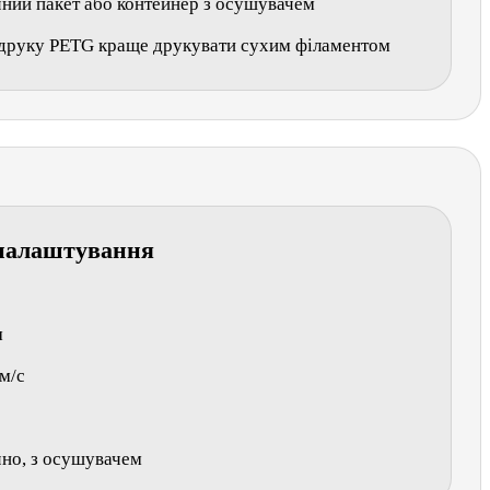
ний пакет або контейнер з осушувачем
 друку PETG краще друкувати сухим філаментом
налаштування
м
м/с
но, з осушувачем