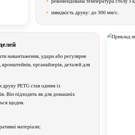
рекомендована температура столу з к
швидкість друку: до 300 мм/с.
делей
ати навантаження, удари або регулярне
, кронштейнів, органайзерів, деталей для
и друку PETG став одним із
в. Він підходить як для домашніх
ться щодня.
ративні матеріали;