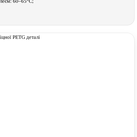
леєм: 60–65°C;