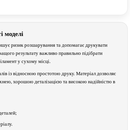
і моделі
еншує ризик розшарування та допомагає друкувати
йкращого результату важливо правильно підібрати
іламент у сухому місці.
алів із відносною простотою друку. Матеріал дозволяє
рхнею, хорошою деталізацією та високою надійністю в
деталей;
ріалу.