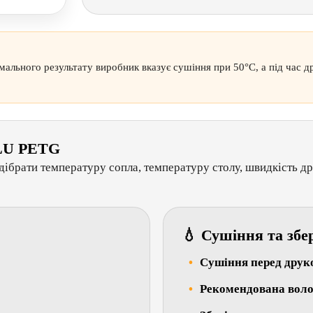
мального результату виробник вказує сушіння при 50°C, а під час д
NLU PETG
дібрати температуру сопла, температуру столу, швидкість д
💧 Сушіння та збе
Сушіння перед друк
Рекомендована волог