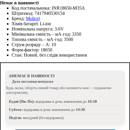
Код постачальника:
INR18650-M35A
Штрихкод:
7417940530154
Бренд:
Molicel
Хімія батареї:
Li-ion
Номінальна напруга:
3.6V
Мінімальна ємність – мА·год:
3350
Типова ємність – мА·год:
3500
Струм розряду – А:
10
Форм-фактор:
18650
Стан:
Новий, без слідів використання
НЕМАЄ В НАЯВНОСТІ
Дата поставки невідома
Будь ласка, оберіть інший товар або напишіть нам — підкажемо
альтернативу.
Будні (Пн–Пт):
відправка в день замовлення до
16:30
Субота:
відправка в день замовлення до
14:30
Неділя:
вихідний (без відправок)