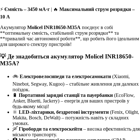
⚡
Ємність – 3450 мА·г
| 🔥
Максимальний струм розрядки –
10 А
Акумулятор
Molicel INR18650-M35A
поєднує в собі
**оптимальну ємність, стабільний струм розрядки** та
**тривалий час автономної роботи**, що робить його ідеальним
для широкого спектру пристроїв!
💡 Де знадобиться акумулятор Molicel INR18650-
M35A?
🚲
Електровелосипеди та електросамокати
(Xiaomi,
Ninebot, Segway, Kugoo) – стабільне живлення для далеких
поїздок.
🔋
Портативні зарядні станції та пауербанки
(EcoFlow,
Anker, Bluetti, Jackery) – енергія для ваших пристроїв у
будь-якому місці!
🔆
LED-ліхтарики, бездротові інструменти
(Fenix, Olight,
Makita, Bosch, DeWalt) – потужність навіть у складних
умовах.
🛶
Гіроборди та електроскейти
– висока ефективність для
міського транспорту.