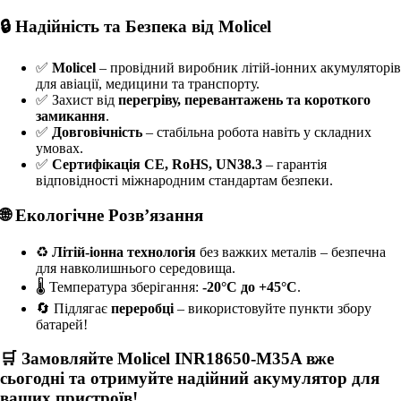
🔒 Надійність та Безпека від Molicel
✅
Molicel
– провідний виробник літій-іонних акумуляторів
для авіації, медицини та транспорту.
✅ Захист від
перегріву, перевантажень та короткого
замикання
.
✅
Довговічність
– стабільна робота навіть у складних
умовах.
✅
Сертифікація CE, RoHS, UN38.3
– гарантія
відповідності міжнародним стандартам безпеки.
🌐 Екологічне Розв’язання
♻
Літій-іонна технологія
без важких металів – безпечна
для навколишнього середовища.
🌡 Температура зберігання:
-20°C до +45°C
.
🔄 Підлягає
переробці
– використовуйте пункти збору
батарей!
🛒 Замовляйте
Molicel INR18650-M35A
вже
сьогодні та отримуйте надійний акумулятор для
ваших пристроїв!