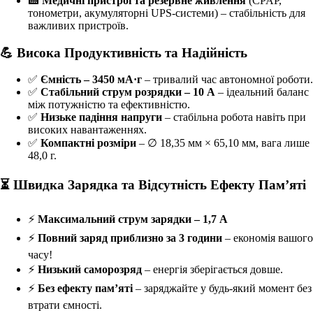
🏥
Медичні пристрої та резервне живлення
(CPAP,
тонометри, акумуляторні UPS-системи) – стабільність для
важливих пристроїв.
💪 Висока Продуктивність та Надійність
✅
Ємність – 3450 мА·г
– тривалий час автономної роботи.
✅
Стабільний струм розрядки – 10 А
– ідеальний баланс
між потужністю та ефективністю.
✅
Низьке падіння напруги
– стабільна робота навіть при
високих навантаженнях.
✅
Компактні розміри
– ∅ 18,35 мм × 65,10 мм, вага лише
48,0 г.
⏳ Швидка Зарядка та Відсутність Ефекту Пам’яті
⚡
Максимальний струм зарядки – 1,7 А
⚡
Повний заряд приблизно за 3 години
– економія вашого
часу!
⚡
Низький саморозряд
– енергія зберігається довше.
⚡
Без ефекту пам’яті
– заряджайте у будь-який момент без
втрати ємності.