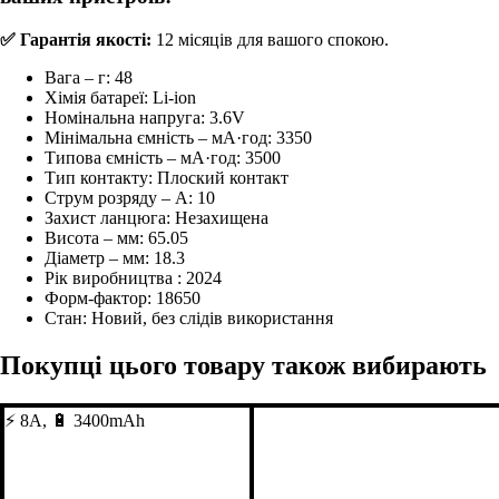
✅ Гарантія якості:
12 місяців для вашого спокою.
Вага – г:
48
Хімія батареї:
Li-ion
Номінальна напруга:
3.6V
Мінімальна ємність – мА·год:
3350
Типова ємність – мА·год:
3500
Тип контакту:
Плоский контакт
Струм розряду – А:
10
Захист ланцюга:
Незахищена
Висота – мм:
65.05
Діаметр – мм:
18.3
Рік виробництва :
2024
Форм-фактор:
18650
Стан:
Новий, без слідів використання
Покупці цього товару також вибирають
⚡ 8A, 🔋 3400mAh