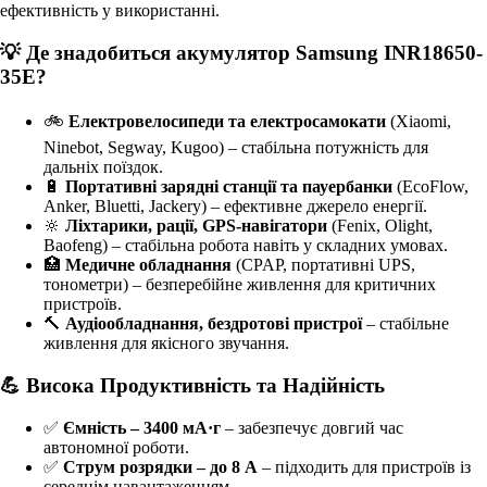
ефективність у використанні.
💡 Де знадобиться акумулятор Samsung INR18650-
35E?
🚲
Електровелосипеди та електросамокати
(Xiaomi,
Ninebot, Segway, Kugoo) – стабільна потужність для
дальніх поїздок.
🔋
Портативні зарядні станції та пауербанки
(EcoFlow,
Anker, Bluetti, Jackery) – ефективне джерело енергії.
🔆
Ліхтарики, рації, GPS-навігатори
(Fenix, Olight,
Baofeng) – стабільна робота навіть у складних умовах.
🏥
Медичне обладнання
(CPAP, портативні UPS,
тонометри) – безперебійне живлення для критичних
пристроїв.
🔨
Аудіообладнання, бездротові пристрої
– стабільне
живлення для якісного звучання.
💪 Висока Продуктивність та Надійність
✅
Ємність – 3400 мА·г
– забезпечує довгий час
автономної роботи.
✅
Струм розрядки – до 8 А
– підходить для пристроїв із
середнім навантаженням.