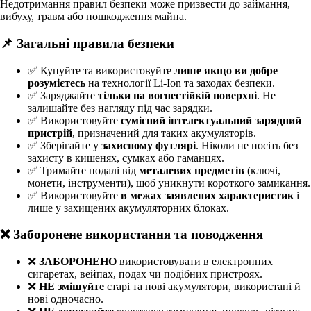
Недотримання правил безпеки може призвести до займання,
вибуху, травм або пошкодження майна.
📌 Загальні правила безпеки
✅ Купуйте та використовуйте
лише якщо ви добре
розумієтесь
на технології Li-Ion та заходах безпеки.
✅ Заряджайте
тільки на вогнестійкій поверхні
. Не
залишайте без нагляду під час зарядки.
✅ Використовуйте
сумісний інтелектуальний зарядний
пристрій
, призначений для таких акумуляторів.
✅ Зберігайте у
захисному футлярі
. Ніколи не носіть без
захисту в кишенях, сумках або гаманцях.
✅ Тримайте подалі від
металевих предметів
(ключі,
монети, інструменти), щоб уникнути короткого замикання.
✅ Використовуйте
в межах заявлених характеристик
і
лише у захищених акумуляторних блоках.
❌ Заборонене використання та поводження
❌
ЗАБОРОНЕНО
використовувати в електронних
сигаретах, вейпах, подах чи подібних пристроях.
❌
НЕ змішуйте
старі та нові акумулятори, використані й
нові одночасно.