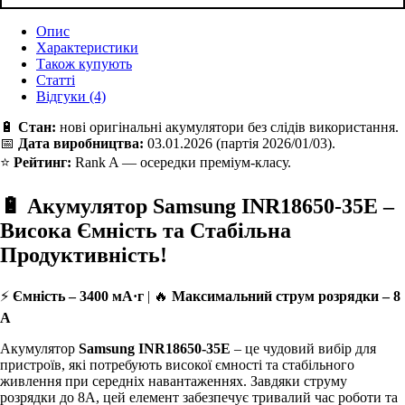
Опис
Характеристики
Також купують
Статті
Відгуки (4)
🔋
Стан:
нові оригінальні акумулятори без слідів використання.
📅
Дата виробництва:
03.01.2026 (партія 2026/01/03).
⭐
Рейтинг:
Rank A — осередки преміум-класу.
🔋 Акумулятор Samsung INR18650-35E –
Висока Ємність та Стабільна
Продуктивність!
⚡
Ємність – 3400 мА·г
| 🔥
Максимальний струм розрядки – 8
А
Акумулятор
Samsung INR18650-35E
– це чудовий вибір для
пристроїв, які потребують високої ємності та стабільного
живлення при середніх навантаженнях. Завдяки струму
розрядки до 8А, цей елемент забезпечує тривалий час роботи та