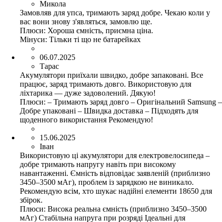
Микола
Замовляв для упса, тримають заряд добре. Чекаю коли у
вас вони знову з'являться, замовлю ще.
Плюси:
Хороша ємність, приємна ціна.
Мінуси:
Тільки ті що не батарейках
06.07.2025
Тарас
Акумулятори приїхали швидко, добре запаковані. Все
працює, заряд тримають довго. Використовую для
ліхтарика — дуже задоволений. Дякую!
Плюси:
– Тримають заряд довго – Оригінальний Samsung –
Добре упаковані – Швидка доставка – Підходять для
щоденного використання Рекомендую!
15.06.2025
Іван
Використовую ці акумулятори для електровелосипеда –
добре тримають напругу навіть при високому
навантаженні. Ємність відповідає заявленій (приблизно
3450–3500 мАг), проблем із зарядкою не виникало.
Рекомендую всім, хто шукає надійні елементи 18650 для
збірок.
Плюси:
Висока реальна ємність (приблизно 3450–3500
мАг) Стабільна напруга при розряді Ідеальні для