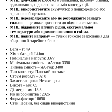
❌
НЕ допускайте
короткого замикання, проколу, різання,
здавлювання, підпалення чи змін конструкції.
❌
НЕ використовуйте
акумулятор з пошкодженою або
зірваною обгорткою.
❌
НЕ перезаряджайте або не розряджайте занадто
сильно
— це може призвести до відмови елемента.
❌
НЕ піддавайте впливу рідин, екстремальної
температури або прямого сонячного світла
.
❌
НЕ паяйте напряму
— тільки точкове зварювання для
збирання батарейних блоків.
Вага – г:
49
Хімія батареї:
Li-ion
Номінальна напруга:
3.6V
Мінімальна ємність – мА·год:
3350
Типова ємність – мА·год:
3400
Тип контакту:
Плоский контакт
Струм розряду – А:
8
Захист ланцюга:
Незахищена
Висота – мм:
65
Діаметр – мм:
18.3
Рік виробництва :
2026
Форм-фактор:
18650
Стан:
Новий, без слідів використання