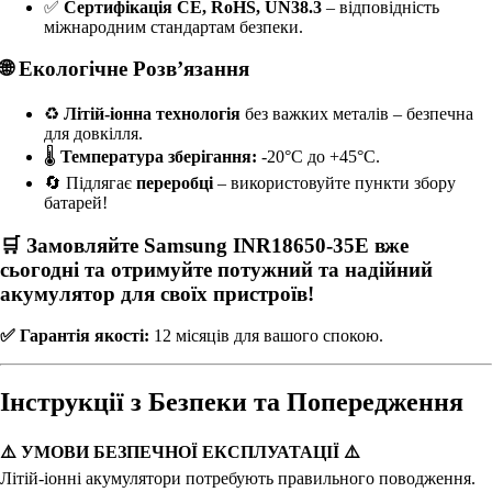
✅
Сертифікація CE, RoHS, UN38.3
– відповідність
міжнародним стандартам безпеки.
🌐 Екологічне Розв’язання
♻
Літій-іонна технологія
без важких металів – безпечна
для довкілля.
🌡
Температура зберігання:
-20°C до +45°C.
🔄 Підлягає
переробці
– використовуйте пункти збору
батарей!
🛒 Замовляйте
Samsung INR18650-35E
вже
сьогодні та отримуйте потужний та надійний
акумулятор для своїх пристроїв!
✅ Гарантія якості:
12 місяців для вашого спокою.
Інструкції з Безпеки та Попередження
⚠️ УМОВИ БЕЗПЕЧНОЇ ЕКСПЛУАТАЦІЇ ⚠️
Літій-іонні акумулятори потребують правильного поводження.