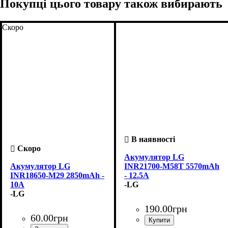
Покупці цього товару також вибирають
Скоро
Акумулятор LG
Акумулятор LG
INR21700-M58T 5570mAh
INR18650-M29 2850mAh -
- 12.5A
10A
-LG
-LG
190
.
00
грн
60
.
00
грн