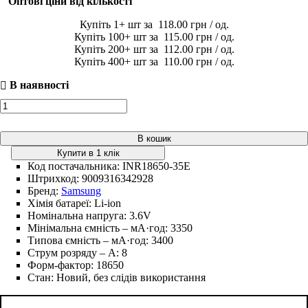
Оптові ціни від кількості
1
118
.
00
грн
100
115
.
00
грн
200
112
.
00
грн
400
110
.
00
грн
В кошик
Купити в 1 клік
Код постачальника:
INR18650-35E
Штрихкод:
9009316342928
Бренд:
Samsung
Хімія батареї:
Li-ion
Номінальна напруга:
3.6V
Мінімальна ємність – мА·год:
3350
Типова ємність – мА·год:
3400
Струм розряду – А:
8
Форм-фактор:
18650
Стан:
Новий, без слідів використання