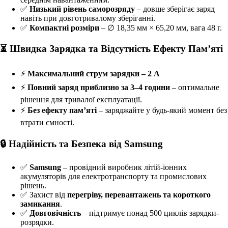
✅
Низький рівень саморозряду
– довше зберігає заряд
навіть при довготривалому зберіганні.
✅
Компактні розміри
– ∅ 18,35 мм × 65,20 мм, вага 48 г.
⏳ Швидка Зарядка та Відсутність Ефекту Пам’яті
⚡
Максимальний струм зарядки – 2 А
⚡
Повний заряд приблизно за 3–4 години
– оптимальне
рішення для тривалої експлуатації.
⚡
Без ефекту пам’яті
– заряджайте у будь-який момент без
втрати ємності.
🔒 Надійність та Безпека від Samsung
✅
Samsung
– провідний виробник літій-іонних
акумуляторів для електротранспорту та промислових
рішень.
✅ Захист від
перегріву, перевантажень та короткого
замикання
.
✅
Довговічність
– підтримує понад 500 циклів зарядки-
розрядки.