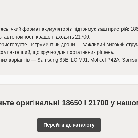
есь, який формат акумуляторів підтримує ваш пристрій: 186
ї автономності краще підходить 21700.
ристовуєте інструмент чи дрони — важливий високий струм
компактніший, що зручно для портативних рішень.
них варіантів — Samsung 35E, LG MJ1, Molicel P42A, Samsu
ньте оригінальні 18650 і 21700 у нашо
Перейти до каталогу