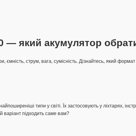
00 — який акумулятор обрат
ри, ємність, струм, вага, сумісність. Дізнайтесь, який фор
айпоширеніші типи у світі. Їх застосовують у ліхтарях, інс
кий варіант підходить саме вам?