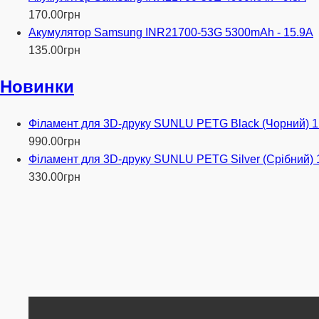
170
.
00
грн
Акумулятор Samsung INR21700-53G 5300mAh - 15.9A
135
.
00
грн
Новинки
Філамент для 3D-друку SUNLU PETG Black (Чорний) 1
990
.
00
грн
Філамент для 3D-друку SUNLU PETG Silver (Срібний) 
330
.
00
грн