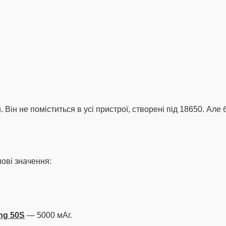
ін не поміститься в усі пристрої, створені під 18650. Але б
пові значення:
ng 50S
— 5000 мАг.