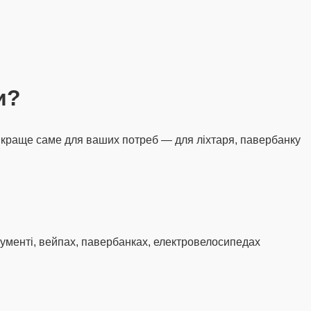
и?
мат краще саме для ваших потреб — для ліхтаря, павербанку
трументі, вейпах, павербанках, електровелосипедах