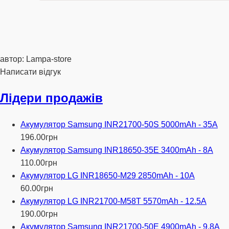
автор: Lampa-store
Написати відгук
Лідери продажів
Акумулятор Samsung INR21700-50S 5000mAh - 35A
196
.
00
грн
Акумулятор Samsung INR18650-35E 3400mAh - 8A
110
.
00
грн
Акумулятор LG INR18650-M29 2850mAh - 10A
60
.
00
грн
Акумулятор LG INR21700-M58T 5570mAh - 12.5A
190
.
00
грн
Акумулятор Samsung INR21700-50E 4900mAh - 9.8A