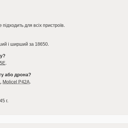
 підходить для всіх пристроїв.
ший і ширший за 18650.
ку?
35E
.
ту або дрона?
д,
Molicel P42A
.
5 г.