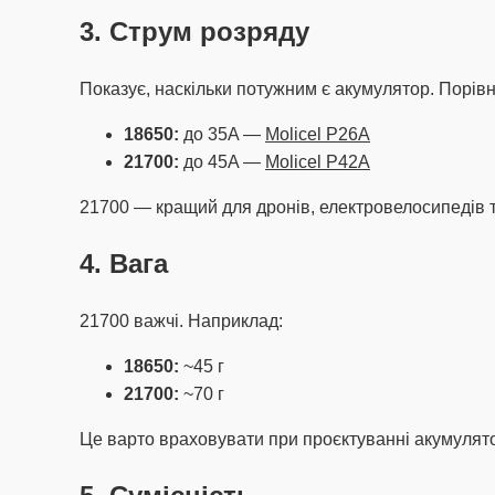
3. Струм розряду
Показує, наскільки потужним є акумулятор. Порів
18650:
до 35A —
Molicel P26A
21700:
до 45A —
Molicel P42A
21700 — кращий для дронів, електровелосипедів 
4. Вага
21700 важчі. Наприклад:
18650:
~45 г
21700:
~70 г
Це варто враховувати при проєктуванні акумулято