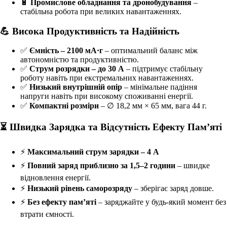
🔋
Промислове обладнання та дронобудування
–
стабільна робота при великих навантаженнях.
💪 Висока Продуктивність та Надійність
✅
Ємність – 2100 мА·г
– оптимальний баланс між
автономністю та продуктивністю.
✅
Струм розрядки – до 30 А
– підтримує стабільну
роботу навіть при екстремальних навантаженнях.
✅
Низький внутрішній опір
– мінімальне падіння
напруги навіть при високому споживанні енергії.
✅
Компактні розміри
– ∅ 18,2 мм × 65 мм, вага 44 г.
⏳ Швидка Зарядка та Відсутність Ефекту Пам’яті
⚡
Максимальний струм зарядки – 4 А
⚡
Повний заряд приблизно за 1,5–2 години
– швидке
відновлення енергії.
⚡
Низький рівень саморозряду
– зберігає заряд довше.
⚡
Без ефекту пам’яті
– заряджайте у будь-який момент без
втрати ємності.