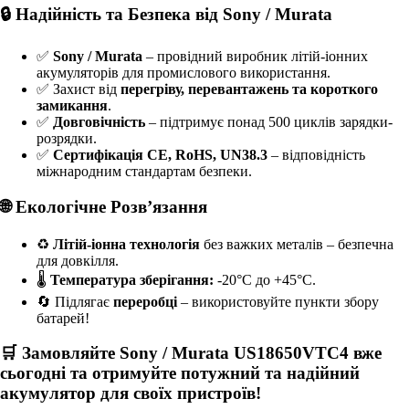
🔒 Надійність та Безпека від Sony / Murata
✅
Sony / Murata
– провідний виробник літій-іонних
акумуляторів для промислового використання.
✅ Захист від
перегріву, перевантажень та короткого
замикання
.
✅
Довговічність
– підтримує понад 500 циклів зарядки-
розрядки.
✅
Сертифікація CE, RoHS, UN38.3
– відповідність
міжнародним стандартам безпеки.
🌐 Екологічне Розв’язання
♻
Літій-іонна технологія
без важких металів – безпечна
для довкілля.
🌡
Температура зберігання:
-20°C до +45°C.
🔄 Підлягає
переробці
– використовуйте пункти збору
батарей!
🛒 Замовляйте
Sony / Murata US18650VTC4
вже
сьогодні та отримуйте потужний та надійний
акумулятор для своїх пристроїв!