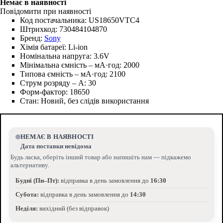
Повідомити при наявності
Код постачальника:
US18650VTC4
Штрихкод:
730484104870
Бренд:
Sony
Хімія батареї:
Li-ion
Номінальна напруга:
3.6V
Мінімальна ємність – мА·год:
2000
Типова ємність – мА·год:
2100
Струм розряду – А:
30
Форм-фактор:
18650
Стан:
Новий, без слідів використання
НЕМАЄ В НАЯВНОСТІ
Дата поставки невідома
Будь ласка, оберіть інший товар або напишіть нам — підкажемо
альтернативу.
Будні (Пн–Пт):
відправка в день замовлення до
16:30
Субота:
відправка в день замовлення до
14:30
Неділя:
вихідний (без відправок)