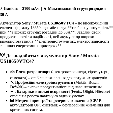
⚡
Ємність – 2100 мА·г
| 🔥
Максимальний струм розрядки –
30 А
Акумулятор
Sony / Murata US18650VTC4
– це високоякісний
елемент формату 18650, що забезпечує **стабільну потужність**
при **високих струмах розрядки до 30А**. Завдяки своїй
продуктивності та надійності, цей акумулятор широко
використовується в **електроінструментах, електротранспорті
та інших енергоємних пристроях**.
💡 Де знадобиться акумулятор Sony / Murata
US18650VTC4?
🚲
Електротранспорт
(електровелосипеди, гіроскутери,
самокати) – стабільне живлення для потужних двигунів.
🔨
Професійні електроінструменти
(Makita, Bosch,
DeWalt) – висока продуктивність під навантаженням.
🔆
Ліхтарики високої яскравості
(Fenix, Olight, Nitecore) –
стабільна робота навіть у складних умовах.
🏥
Медичні пристрої та резервне живлення
(CPAP,
акумуляторні UPS-системи) – безперебійне живлення для
критичних систем.