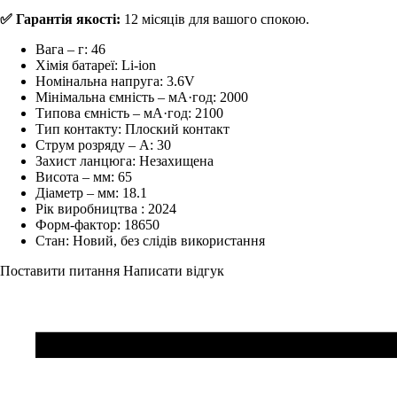
✅ Гарантія якості:
12 місяців для вашого спокою.
Вага – г:
46
Хімія батареї:
Li-ion
Номінальна напруга:
3.6V
Мінімальна ємність – мА·год:
2000
Типова ємність – мА·год:
2100
Тип контакту:
Плоский контакт
Струм розряду – А:
30
Захист ланцюга:
Незахищена
Висота – мм:
65
Діаметр – мм:
18.1
Рік виробництва :
2024
Форм-фактор:
18650
Стан:
Новий, без слідів використання
Поставити питання
Написати відгук