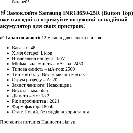
батарей!
🛒 Замовляйте
Samsung INR18650-25R (Button Top)
вже сьогодні та отримуйте потужний та надійний
акумулятор для своїх пристроїв!
✅ Гарантія якості:
12 місяців для вашого спокою.
Вага – г:
48
Хімія батареї:
Li-ion
Номінальна напруга:
3.6V
Мінімальна ємність – мА·год:
2450
Типова ємність – мА·год:
2500
Тип контакту:
Виступаючий контакт
Струм розряду – А:
20
Захист ланцюга:
Незахищена
Висота – мм:
66.6
Діаметр – мм:
18.2
Рік виробництва :
2024
Форм-фактор:
18650
Стан:
Новий, без слідів використання
Поставити питання
Написати відгук