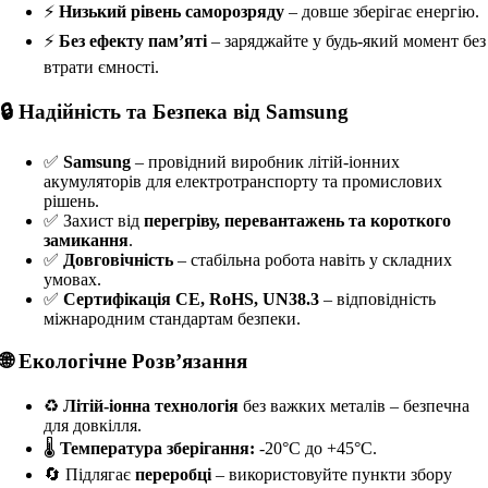
⚡
Низький рівень саморозряду
– довше зберігає енергію.
⚡
Без ефекту пам’яті
– заряджайте у будь-який момент без
втрати ємності.
🔒 Надійність та Безпека від Samsung
✅
Samsung
– провідний виробник літій-іонних
акумуляторів для електротранспорту та промислових
рішень.
✅ Захист від
перегріву, перевантажень та короткого
замикання
.
✅
Довговічність
– стабільна робота навіть у складних
умовах.
✅
Сертифікація CE, RoHS, UN38.3
– відповідність
міжнародним стандартам безпеки.
🌐 Екологічне Розв’язання
♻
Літій-іонна технологія
без важких металів – безпечна
для довкілля.
🌡
Температура зберігання:
-20°C до +45°C.
🔄 Підлягає
переробці
– використовуйте пункти збору