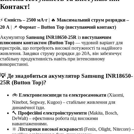
Контакт!
⚡
Ємність – 2500 мА·г
| 🔥
Максимальний струм розрядки –
20 А
| 📌
Формат – Button Top (виступаючий контакт)
Акумулятор
Samsung INR18650-25R
із
виступаючим
плюсовим контактом (Button Top)
— чудовий варіант для
пристроїв, що потребують високої потужності та надійного
живлення. Завдяки струму розрядки до 20А, він забезпечує
стабільну продуктивність навіть при інтенсивному
використанні.
💡 Де знадобиться акумулятор Samsung INR18650-
25R (Button Top)?
🚲
Електровелосипеди та електросамокати
(Xiaomi,
Ninebot, Segway, Kugoo) – стабільне живлення для
динамічної їзди.
🔨
Професійні електроінструменти
(Makita, Bosch,
DeWalt) – ефективна робота під високими
навантаженнями.
🔆
Ліхтарики високої яскравості
(Fenix, Olight, Nitecore) –