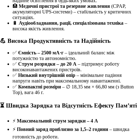
надійне освітлення в будь-яких умовах.
🏥
Медичні пристрої та резервне живлення
(CPAP,
акумуляторні UPS-системи) – стабільність у критичних
ситуаціях.
🔋
Аудіообладнання, рації, спеціалізована техніка
–
висока якість живлення.
💪 Висока Продуктивність та Надійність
✅
Ємність – 2500 мА·г
– ідеальний баланс між
потужністю та автономністю.
✅
Струм розрядки – до 20 А
– підтримує роботу
високонавантажених пристроїв.
✅
Низький внутрішній опір
– мінімальне падіння
напруги навіть при максимальному навантаженні.
✅
Компактні розміри
– ∅ 18,35 мм × 66,80 мм (з Button
Top), вага 46 г.
⏳ Швидка Зарядка та Відсутність Ефекту Пам’яті
⚡
Максимальний струм зарядки – 4 А
⚡
Повний заряд приблизно за 1,5–2 години
– швидка
готовність до роботи.