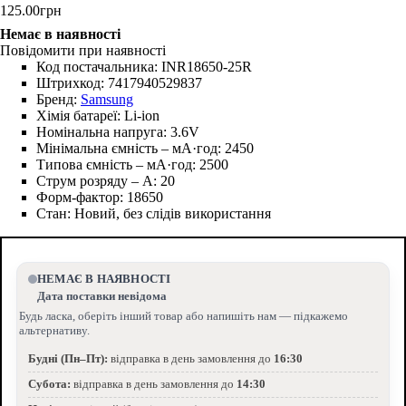
125
.
00
грн
Повідомити при наявності
Код постачальника:
INR18650-25R
Штрихкод:
7417940529837
Бренд:
Samsung
Хімія батареї:
Li-ion
Номінальна напруга:
3.6V
Мінімальна ємність – мА·год:
2450
Типова ємність – мА·год:
2500
Струм розряду – А:
20
Форм-фактор:
18650
Стан:
Новий, без слідів використання
НЕМАЄ В НАЯВНОСТІ
Дата поставки невідома
Будь ласка, оберіть інший товар або напишіть нам — підкажемо
альтернативу.
Будні (Пн–Пт):
відправка в день замовлення до
16:30
Субота:
відправка в день замовлення до
14:30