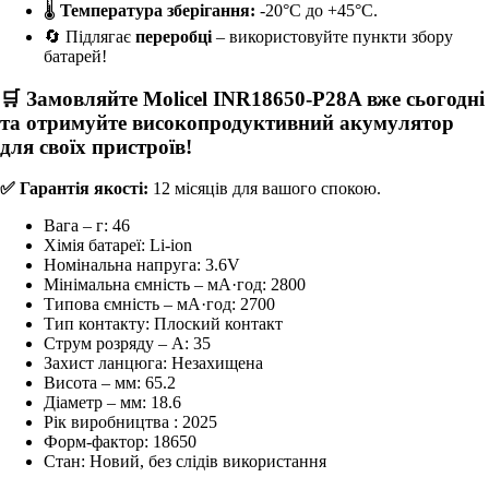
🌡
Температура зберігання:
-20°C до +45°C.
🔄 Підлягає
переробці
– використовуйте пункти збору
батарей!
🛒 Замовляйте
Molicel INR18650-P28A
вже сьогодні
та отримуйте високопродуктивний акумулятор
для своїх пристроїв!
✅ Гарантія якості:
12 місяців для вашого спокою.
Вага – г:
46
Хімія батареї:
Li-ion
Номінальна напруга:
3.6V
Мінімальна ємність – мА·год:
2800
Типова ємність – мА·год:
2700
Тип контакту:
Плоский контакт
Струм розряду – А:
35
Захист ланцюга:
Незахищена
Висота – мм:
65.2
Діаметр – мм:
18.6
Рік виробництва :
2025
Форм-фактор:
18650
Стан:
Новий, без слідів використання