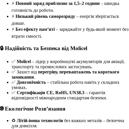
⚡
Повний заряд приблизно за 1,5–2 години
– швидка
готовність до роботи.
⚡
Низький рівень саморозряду
– енергія зберігається
довше.
⚡
Без ефекту пам’яті
– заряджайте у будь-який момент без
втрати ємності.
🔒 Надійність та Безпека від Molicel
✅
Molicel
– лідер у виробництві акумуляторів для авіації,
транспорту та промислових застосувань.
✅ Захист від
перегріву, перевантажень та короткого
замикання
.
✅
Довговічність
– стабільна робота навіть у складних
умовах.
✅
Сертифікація CE, RoHS, UN38.3
– гарантія
відповідності міжнародним стандартам безпеки.
🌐 Екологічне Розв’язання
♻
Літій-іонна технологія
без важких металів – безпечна
для довкілля.