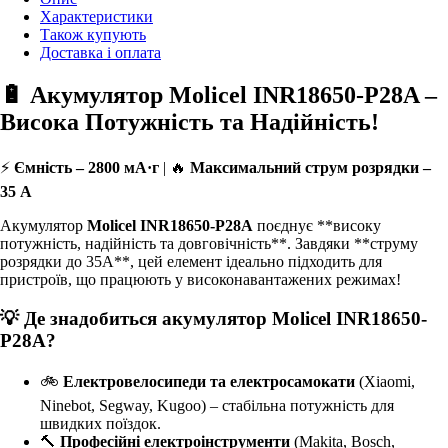
Характеристики
Також купують
Доставка і оплата
🔋 Акумулятор Molicel INR18650-P28A –
Висока Потужність та Надійність!
⚡
Ємність – 2800 мА·г
| 🔥
Максимальний струм розрядки –
35 А
Акумулятор
Molicel INR18650-P28A
поєднує **високу
потужність, надійність та довговічність**. Завдяки **струму
розрядки до 35А**, цей елемент ідеально підходить для
пристроїв, що працюють у високонавантажених режимах!
💡 Де знадобиться акумулятор Molicel INR18650-
P28A?
🚲
Електровелосипеди та електросамокати
(Xiaomi,
Ninebot, Segway, Kugoo) – стабільна потужність для
швидких поїздок.
🔨
Професійні електроінструменти
(Makita, Bosch,