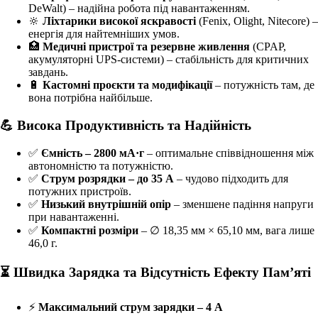
DeWalt) – надійна робота під навантаженням.
🔆
Ліхтарики високої яскравості
(Fenix, Olight, Nitecore) –
енергія для найтемніших умов.
🏥
Медичні пристрої та резервне живлення
(CPAP,
акумуляторні UPS-системи) – стабільність для критичних
завдань.
🔋
Кастомні проєкти та модифікації
– потужність там, де
вона потрібна найбільше.
💪 Висока Продуктивність та Надійність
✅
Ємність – 2800 мА·г
– оптимальне співвідношення між
автономністю та потужністю.
✅
Струм розрядки – до 35 А
– чудово підходить для
потужних пристроїв.
✅
Низький внутрішній опір
– зменшене падіння напруги
при навантаженні.
✅
Компактні розміри
– ∅ 18,35 мм × 65,10 мм, вага лише
46,0 г.
⏳ Швидка Зарядка та Відсутність Ефекту Пам’яті
⚡
Максимальний струм зарядки – 4 А