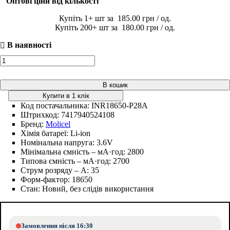
Оптові ціни від кількості
1
185
.
00
грн
200
180
.
00
грн
В кошик
Купити в 1 клік
Код постачальника:
INR18650-P28A
Штрихкод:
7417940524108
Бренд:
Molicel
Хімія батареї:
Li-ion
Номінальна напруга:
3.6V
Мінімальна ємність – мА·год:
2800
Типова ємність – мА·год:
2700
Струм розряду – А:
35
Форм-фактор:
18650
Стан:
Новий, без слідів використання
Замовлення після 16:30