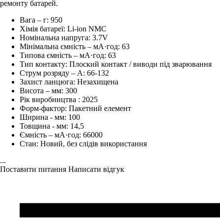
ремонту батарей.
Вага – г:
950
Хімія батареї:
Li-ion NMC
Номінальна напруга:
3.7V
Мінімальна ємність – мА·год:
63
Типова ємність – мА·год:
63
Тип контакту:
Плоский контакт / виводи під зварювання
Струм розряду – А:
66-132
Захист ланцюга:
Незахищена
Висота – мм:
300
Рік виробництва :
2025
Форм-фактор:
Пакетний елемент
Ширина - мм:
100
Товщина - мм:
14,5
Ємність – мА·год:
66000
Стан:
Новий, без слідів використання
...
Поставити питання
Написати відгук