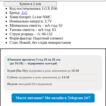
Купити в 1 клік
Код постачальника:
LGX E66
Бренд:
-LG
Хімія батареї:
Li-ion NMC
Номінальна напруга:
3.7V
Мінімальна ємність – мА·год:
63
Типова ємність – мА·год:
63
Струм розряду – А:
66-132
Форм-фактор:
Пакетний елемент
Стан:
Новий, без слідів використання
Замовте протягом
3 год 10 хв 25 сек
(до 16:30) — відправимо сьогодні.
Будні (Пн–Пт):
відправка в день замовлення до
16:30
Субота:
відправка в день замовлення до
14:30
Неділя:
вихідний (без відправок)
Маєте питання? Ми онлайн в Telegram 24/7