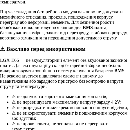
температури.
Під час складання батарейного модуля важливо не допускати
механічного стискання, проколів, пошкодження корпусу,
перегріву або деформації елемента. Для безпечної роботи
обов'язково використовується відповідна
BMS-плата
,
балансування комірок, захист від перезаряду, глибокого розряду,
короткого замикання та перевищення допустимого струму.
⚠ Важливо перед використанням
LGX-E66 — це акумуляторний елемент без вбудованої захисної
плати. Для експлуатації у складі батарейної збірки необхідно
використовувати зовнішню систему керування батареєю
BMS
.
Не рекомендується підключати елемент напряму до
навантаження або зарядного пристрою без контролю напруги,
струму та температури.
⚠ не допускати короткого замикання контактів;
⚠ не перевищувати максимальну напругу заряду 4.2V;
⚠ не розряджати нижче рекомендованої напруги відсічки;
⚠ не використовувати елемент із пошкодженим корпусом
або здуттям;
⚠ не проколювати, не згинати та не перегрівати
акумулятор;