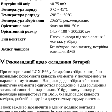
Внутрішній опір
<0.75 mΩ
Температура заряду
0°C ~ 45°C
Температура розряду
-20°C ~ 60°C
Температура зберігання
20±5°C рекомендовано
Орієнтовна вага
близько 880±50 г
Орієнтовний розмір
14.5 × 100 × 300/320 мм
Плоскі виводи під зварювання /
Тип контакту
монтаж у збірку
Без вбудованого захисту, потрібна
Захист ланцюга
зовнішня BMS
💡 Рекомендації щодо складання батарей
При використанні LGX-E66 у батарейних збірках потрібно
правильно розрахувати кількість елементів у послідовному та
паралельному з'єднанні. Наприклад, для збірки з більшою
напругою елементи з'єднуються послідовно, а для збільшення
загальної ємності — паралельно. У будь-якому випадку
необхідно використовувати BMS, яка відповідає кількості
комірок, робочій напрузі та допустимому струму системи.
Також важливо забезпечити надійну ізоляцію контактів,
правильне кріплення елементів, контроль температури та якісне