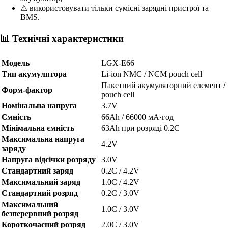
⚠ використовувати тільки сумісні зарядні пристрої та
BMS.
📊 Технічні характеристики
Модель
LGX-E66
Тип акумулятора
Li-ion NMC / NCM pouch cell
Пакетний акумуляторний елемент /
Форм-фактор
pouch cell
Номінальна напруга
3.7V
Ємність
66Ah / 66000 мА·год
Мінімальна ємність
63Ah при розряді 0.2C
Максимальна напруга
4.2V
заряду
Напруга відсічки розряду
3.0V
Стандартний заряд
0.2C / 4.2V
Максимальний заряд
1.0C / 4.2V
Стандартний розряд
0.2C / 3.0V
Максимальний
1.0C / 3.0V
безперервний розряд
Короткочасний розряд
2.0C / 3.0V