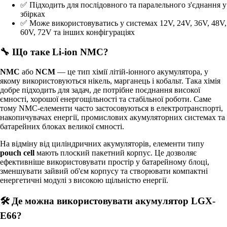
✅ Підходить для послідовного та паралельного з'єднання у
збірках
✅ Може використовуватись у системах 12V, 24V, 36V, 48V,
60V, 72V та інших конфігураціях
🔧 Що таке Li-ion NMC?
NMC
або
NCM
— це тип хімії літій-іонного акумулятора, у
якому використовуються нікель, марганець і кобальт. Така хімія
добре підходить для задач, де потрібне поєднання високої
ємності, хорошої енергощільності та стабільної роботи. Саме
тому NMC-елементи часто застосовуються в електротранспорті,
накопичувачах енергії, промислових акумуляторних системах та
батарейних блоках великої ємності.
На відміну від циліндричних акумуляторів, елементи типу
pouch cell
мають плоский пакетний корпус. Це дозволяє
ефективніше використовувати простір у батарейному блоці,
зменшувати зайвий об'єм корпусу та створювати компактні
енергетичні модулі з високою щільністю енергії.
🛠 Де можна використовувати акумулятор LGX-
E66?