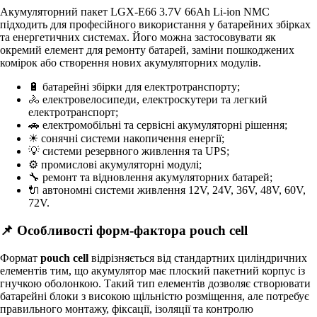
Акумуляторний пакет LGX-E66 3.7V 66Ah Li-ion NMC
підходить для професійного використання у батарейних збірках
та енергетичних системах. Його можна застосовувати як
окремий елемент для ремонту батарей, заміни пошкоджених
комірок або створення нових акумуляторних модулів.
🔋 батарейні збірки для електротранспорту;
🚴 електровелосипеди, електроскутери та легкий
електротранспорт;
🚗 електромобільні та сервісні акумуляторні рішення;
☀ сонячні системи накопичення енергії;
💡 системи резервного живлення та UPS;
⚙ промислові акумуляторні модулі;
🔧 ремонт та відновлення акумуляторних батарей;
🔌 автономні системи живлення 12V, 24V, 36V, 48V, 60V,
72V.
📌 Особливості форм-фактора pouch cell
Формат
pouch cell
відрізняється від стандартних циліндричних
елементів тим, що акумулятор має плоский пакетний корпус із
гнучкою оболонкою. Такий тип елементів дозволяє створювати
батарейні блоки з високою щільністю розміщення, але потребує
правильного монтажу, фіксації, ізоляції та контролю