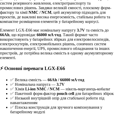
систем резервного живлення, електротранспорту та
промислових рішень. Завдяки великій ємності, плоскому форм-
фактору та хімії
NMC / NCM
, цей акумулятор підходить для
проєктів, де важливі висока енергоємність, стабільна робота та
компактне розміщення елементів у батарейному корпусі.
Елемент LGX-E66 має номінальну напругу
3.7V
та ємність до
66Ah
, що відповідає
66000 мА·год
. Такий формат часто
використовують у батарейних збірках для електровелосипедів,
електроскутерів, електромобільних рішень, сонячних систем
накопичення енергії, UPS, промислового обладнання та інших
пристроїв, де потрібна велика ємність в одному акумуляторному
елементі.
⚡ Основні переваги LGX-E66
✅ Велика ємність —
66Ah / 66000 мА·год
✅ Номінальна напруга —
3.7V
✅ Хімія
Li-ion NMC / NCM
— нікель-марганець-кобальт
✅ Пакетний форм-фактор
pouch cell
для батарейних збірок
✅ Низький внутрішній опір для стабільної роботи під
навантаженням
✅ Плоска конструкція для зручного компонування у
батарейному модулі